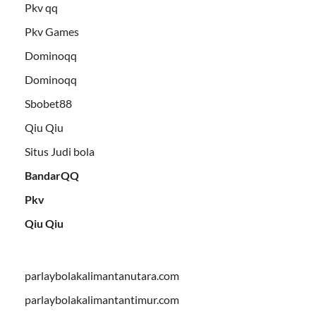
Pkv qq
Pkv Games
Dominoqq
Dominoqq
Sbobet88
Qiu Qiu
Situs Judi bola
BandarQQ
Pkv
Qiu Qiu
parlaybolakalimantanutara.com
parlaybolakalimantantimur.com