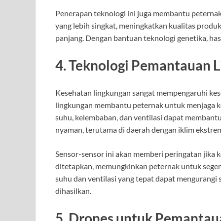
Penerapan teknologi ini juga membantu peterna
yang lebih singkat, meningkatkan kualitas produ
panjang. Dengan bantuan teknologi genetika, hasi
4.
Teknologi Pemantauan 
Kesehatan lingkungan sangat mempengaruhi kese
lingkungan membantu peternak untuk menjaga ko
suhu, kelembaban, dan ventilasi dapat membantu
nyaman, terutama di daerah dengan iklim ekstre
Sensor-sensor ini akan memberi peringatan jika k
ditetapkan, memungkinkan peternak untuk seger
suhu dan ventilasi yang tepat dapat mengurangi 
dihasilkan.
5.
Drones untuk Pemantaua