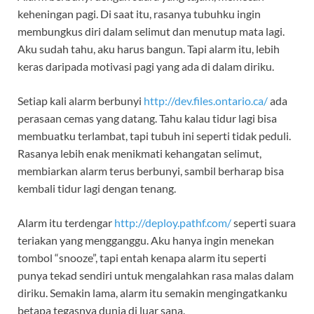
keheningan pagi. Di saat itu, rasanya tubuhku ingin
membungkus diri dalam selimut dan menutup mata lagi.
Aku sudah tahu, aku harus bangun. Tapi alarm itu, lebih
keras daripada motivasi pagi yang ada di dalam diriku.
Setiap kali alarm berbunyi
http://dev.files.ontario.ca/
ada
perasaan cemas yang datang. Tahu kalau tidur lagi bisa
membuatku terlambat, tapi tubuh ini seperti tidak peduli.
Rasanya lebih enak menikmati kehangatan selimut,
membiarkan alarm terus berbunyi, sambil berharap bisa
kembali tidur lagi dengan tenang.
Alarm itu terdengar
http://deploy.pathf.com/
seperti suara
teriakan yang mengganggu. Aku hanya ingin menekan
tombol “snooze”, tapi entah kenapa alarm itu seperti
punya tekad sendiri untuk mengalahkan rasa malas dalam
diriku. Semakin lama, alarm itu semakin mengingatkanku
betapa tegasnya dunia di luar sana.