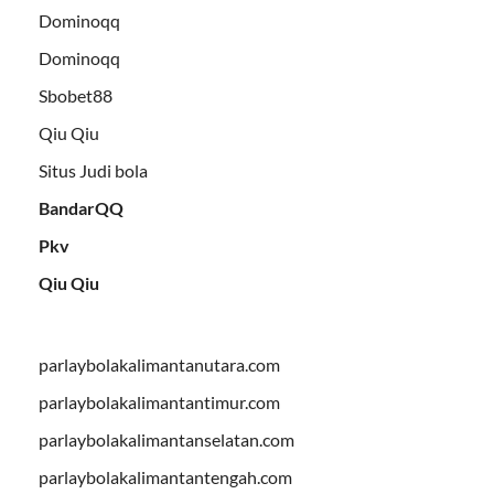
Dominoqq
Dominoqq
Sbobet88
Qiu Qiu
Situs Judi bola
BandarQQ
Pkv
Qiu Qiu
parlaybolakalimantanutara.com
parlaybolakalimantantimur.com
parlaybolakalimantanselatan.com
parlaybolakalimantantengah.com