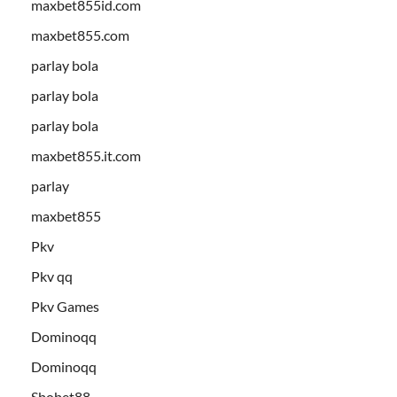
maxbet855id.com
maxbet855.com
parlay bola
parlay bola
parlay bola
maxbet855.it.com
parlay
maxbet855
Pkv
Pkv qq
Pkv Games
Dominoqq
Dominoqq
Sbobet88