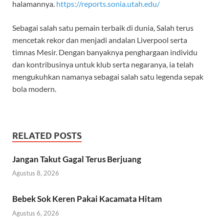
halamannya.
https://reports.sonia.utah.edu/
Sebagai salah satu pemain terbaik di dunia, Salah terus
mencetak rekor dan menjadi andalan Liverpool serta
timnas Mesir. Dengan banyaknya penghargaan individu
dan kontribusinya untuk klub serta negaranya, ia telah
mengukuhkan namanya sebagai salah satu legenda sepak
bola modern.
RELATED POSTS
Jangan Takut Gagal Terus Berjuang
Agustus 8, 2026
Bebek Sok Keren Pakai Kacamata Hitam
Agustus 6, 2026