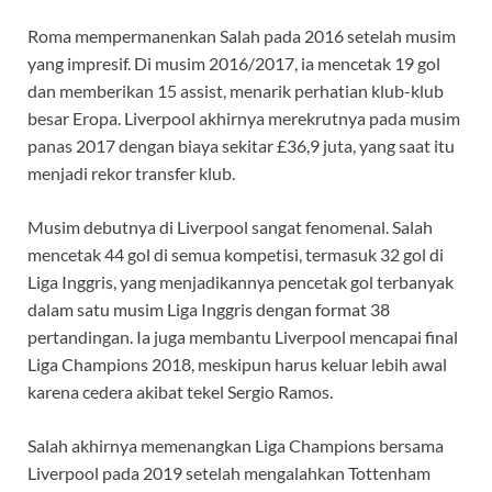
Roma mempermanenkan Salah pada 2016 setelah musim
yang impresif. Di musim 2016/2017, ia mencetak 19 gol
dan memberikan 15 assist, menarik perhatian klub-klub
besar Eropa. Liverpool akhirnya merekrutnya pada musim
panas 2017 dengan biaya sekitar £36,9 juta, yang saat itu
menjadi rekor transfer klub.
Musim debutnya di Liverpool sangat fenomenal. Salah
mencetak 44 gol di semua kompetisi, termasuk 32 gol di
Liga Inggris, yang menjadikannya pencetak gol terbanyak
dalam satu musim Liga Inggris dengan format 38
pertandingan. Ia juga membantu Liverpool mencapai final
Liga Champions 2018, meskipun harus keluar lebih awal
karena cedera akibat tekel Sergio Ramos.
Salah akhirnya memenangkan Liga Champions bersama
Liverpool pada 2019 setelah mengalahkan Tottenham