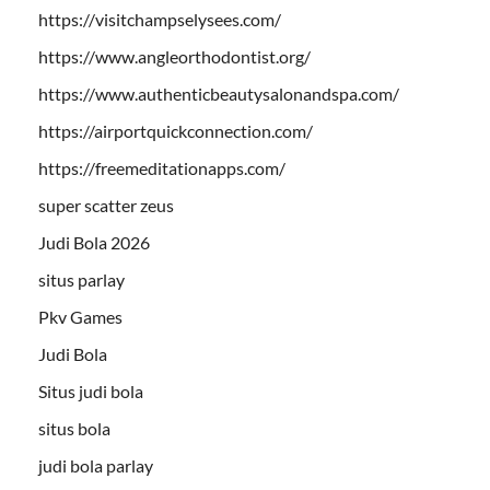
https://visitchampselysees.com/
https://www.angleorthodontist.org/
https://www.authenticbeautysalonandspa.com/
https://airportquickconnection.com/
https://freemeditationapps.com/
super scatter zeus
Judi Bola 2026
situs parlay
Pkv Games
Judi Bola
Situs judi bola
situs bola
judi bola parlay