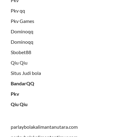
Pkv
Pkv qq
Pkv Games
Dominoqq
Dominoqq
Sbobet88
Qiu Qiu
Situs Judi bola
BandarQQ
Pkv
Qiu Qiu
parlaybolakalimantanutara.com