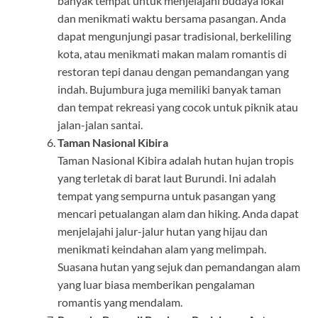
banyak tempat untuk menjelajahi budaya lokal
dan menikmati waktu bersama pasangan. Anda
dapat mengunjungi pasar tradisional, berkeliling
kota, atau menikmati makan malam romantis di
restoran tepi danau dengan pemandangan yang
indah. Bujumbura juga memiliki banyak taman
dan tempat rekreasi yang cocok untuk piknik atau
jalan-jalan santai.
Taman Nasional Kibira
Taman Nasional Kibira adalah hutan hujan tropis
yang terletak di barat laut Burundi. Ini adalah
tempat yang sempurna untuk pasangan yang
mencari petualangan alam dan hiking. Anda dapat
menjelajahi jalur-jalur hutan yang hijau dan
menikmati keindahan alam yang melimpah.
Suasana hutan yang sejuk dan pemandangan alam
yang luar biasa memberikan pengalaman
romantis yang mendalam.