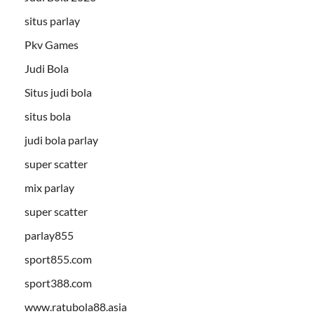
situs parlay
Pkv Games
Judi Bola
Situs judi bola
situs bola
judi bola parlay
super scatter
mix parlay
super scatter
parlay855
sport855.com
sport388.com
www.ratubola88.asia