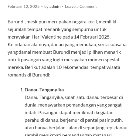
Februari 12, 2025
-
by
admin
-
Leave a Comment
Burundi, meskipun merupakan negara kecil, memiliki
sejumlah tempat menarik yang sempurna untuk
merayakan Hari Valentine pada 14 Februari 2025.
Keindahan alamnya, danau yang memukau, serta suasana
yang damai membuat Burundi menjadi pilihan menarik
untuk pasangan yang ingin merayakan momen spesial
mereka. Berikut adalah 10 rekomendasi tempat wisata
romantis di Burundi:
Danau Tanganyika
Danau Tanganyika, salah satu danau terbesar di
dunia, menawarkan pemandangan yang sangat
indah. Pasangan dapat menikmati kegiatan
perahu di danau, berjemur di pantai pasir putih,
atau hanya berjalan-jalan di sepanjang tepi danau
sambil menikmati pemandangan matahari