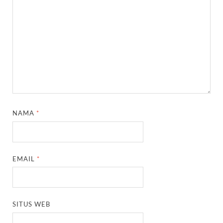
NAMA
*
EMAIL
*
SITUS WEB