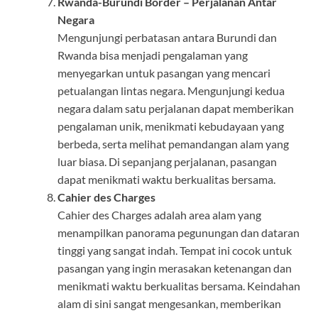
Rwanda-Burundi Border – Perjalanan Antar
Negara
Mengunjungi perbatasan antara Burundi dan
Rwanda bisa menjadi pengalaman yang
menyegarkan untuk pasangan yang mencari
petualangan lintas negara. Mengunjungi kedua
negara dalam satu perjalanan dapat memberikan
pengalaman unik, menikmati kebudayaan yang
berbeda, serta melihat pemandangan alam yang
luar biasa. Di sepanjang perjalanan, pasangan
dapat menikmati waktu berkualitas bersama.
Cahier des Charges
Cahier des Charges adalah area alam yang
menampilkan panorama pegunungan dan dataran
tinggi yang sangat indah. Tempat ini cocok untuk
pasangan yang ingin merasakan ketenangan dan
menikmati waktu berkualitas bersama. Keindahan
alam di sini sangat mengesankan, memberikan