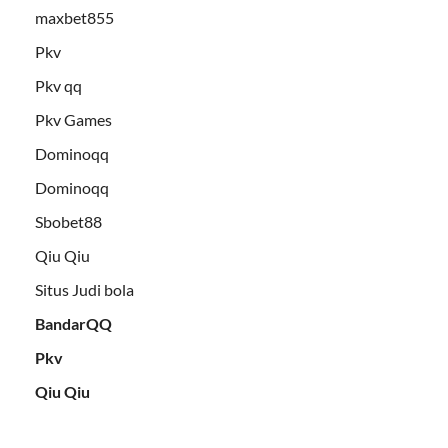
maxbet855
Pkv
Pkv qq
Pkv Games
Dominoqq
Dominoqq
Sbobet88
Qiu Qiu
Situs Judi bola
BandarQQ
Pkv
Qiu Qiu