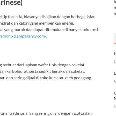
rinese)
I
m
m
mirip focaccia, biasanya disajikan dengan berbagai isian
hidrat dan kalori yang memberikan energi.
nal yang murah dan dapat ditemukan di banyak toko roti
verson.xd.ampagency.com/
.
H
J
g terbuat dari lapisan wafer tipis dengan cokelat.
an karbohidrat, serta sedikit lemak dari cokelat.
L
au dan sering dijual di toko kue atau oleh pedagang
A
C
M
J
a isi tradisional yang sering diisi dengan ricotta dan