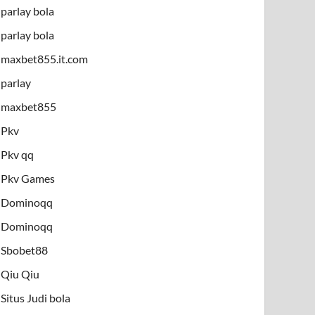
parlay bola
parlay bola
maxbet855.it.com
parlay
maxbet855
Pkv
Pkv qq
Pkv Games
Dominoqq
Dominoqq
Sbobet88
Qiu Qiu
Situs Judi bola