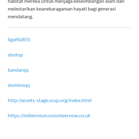
habitat mereka untuk menjaga keseimbangan alam dan
melestarikan keanekaragaman hayati bagi generasi
mendatang.
ligafifa855
sbotop
bandarqq
dominoqq
http://assets-stage.scup.org/index.html
https://millennium.volunteernow.co.uk