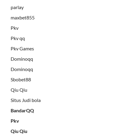
parlay
maxbet855
Pkv
Pkv qq
Pkv Games
Dominoqq
Dominoqq
Sbobet88
Qiu Qiu
Situs Judi bola
BandarQQ
Pkv
Qiu Qiu