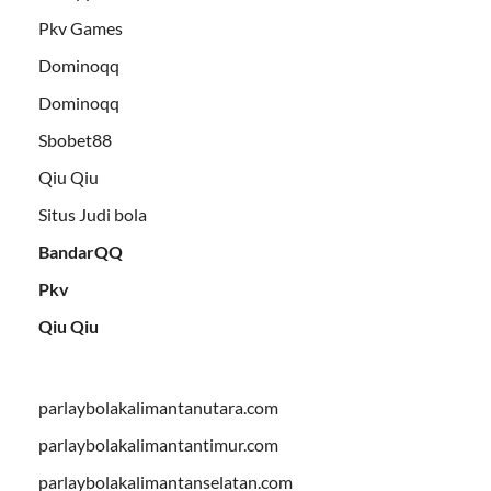
Pkv Games
Dominoqq
Dominoqq
Sbobet88
Qiu Qiu
Situs Judi bola
BandarQQ
Pkv
Qiu Qiu
parlaybolakalimantanutara.com
parlaybolakalimantantimur.com
parlaybolakalimantanselatan.com