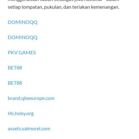
setiap lompatan, pukulan, dan teriakan kemenangan.
DOMINOQQ
DOMINOQQ
PKV GAMES
BET88
BET88
brand.qbeeurope.com
l4s.hoby.org
assets.valmorel.com