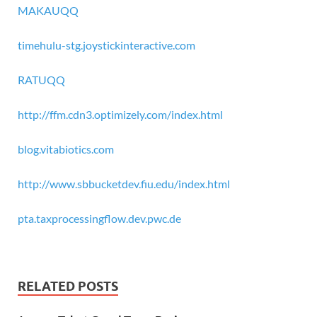
MAKAUQQ
timehulu-stg.joystickinteractive.com
RATUQQ
http://ffm.cdn3.optimizely.com/index.html
blog.vitabiotics.com
http://www.sbbucketdev.fiu.edu/index.html
pta.taxprocessingflow.dev.pwc.de
RELATED POSTS