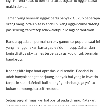
lagi. Karena kalau lo berhenti total, tujuan lo nggak bakal
makin deket.
Temen yang beneran nggak perlu banyak. Cukup beberapa
orang yang lo tau bisa lo andelin. Yang nggak cuma dateng
pas seneng, tapi tetep ada walaupun lo lagi berantakan.
Bandarqq adalah permainan pkv games terpopuler saat ini
yang menggunakan kartu gaple / dominoqq. Daftar dan
login di situs pkv games terpercaya asikqq untuk bermain
bandarqq.
Kadang kita lupa buat apresiasi diri sendiri. Padahal lo
udah banyak banget berjuang, banyak hal yang lo lewatin
tanpa lo sadari. Sekali-kali bilang “gue hebat juga ya” itu
bukan sombong, itu self-respect.
Setiap pagi afirmasikan hal positif pada dirimu. Katakan,
“Hari ini akan indah. Saya siap menjalani apa pun dengan