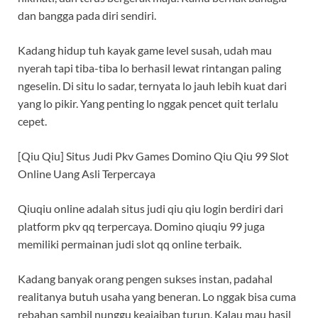
dan bangga pada diri sendiri.
Kadang hidup tuh kayak game level susah, udah mau
nyerah tapi tiba-tiba lo berhasil lewat rintangan paling
ngeselin. Di situ lo sadar, ternyata lo jauh lebih kuat dari
yang lo pikir. Yang penting lo nggak pencet quit terlalu
cepet.
[Qiu Qiu] Situs Judi Pkv Games Domino Qiu Qiu 99 Slot
Online Uang Asli Terpercaya
Qiuqiu online adalah situs judi qiu qiu login berdiri dari
platform pkv qq terpercaya. Domino qiuqiu 99 juga
memiliki permainan judi slot qq online terbaik.
Kadang banyak orang pengen sukses instan, padahal
realitanya butuh usaha yang beneran. Lo nggak bisa cuma
rebahan sambil nunggu keajaiban turun. Kalau mau hasil