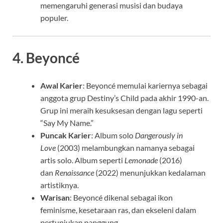
memengaruhi generasi musisi dan budaya
populer.
4.
Beyoncé
Awal Karier
: Beyoncé memulai kariernya sebagai
anggota grup Destiny’s Child pada akhir 1990-an.
Grup ini meraih kesuksesan dengan lagu seperti
“Say My Name.”
Puncak Karier
: Album solo
Dangerously in
Love
(2003) melambungkan namanya sebagai
artis solo. Album seperti
Lemonade
(2016)
dan
Renaissance
(2022) menunjukkan kedalaman
artistiknya.
Warisan
: Beyoncé dikenal sebagai ikon
feminisme, kesetaraan ras, dan ekseleni dalam
pertunjukan panggung.