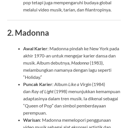
pop tetapi juga mempengaruhi budaya global
melalui video musik, tarian, dan filantropinya.
2.
Madonna
Awal Karier
: Madonna pindah ke New York pada
akhir 1970-an untuk mengejar karier dansa dan
musik. Album debutnya,
Madonna
(1983),
melambungkan namanya dengan lagu seperti
“Holiday.”
Puncak Karier
: Album
Like a Virgin
(1984)
dan
Ray of Light
(1998) menunjukkan kemampuan
adaptasinya dalam tren musik. Ia dikenal sebagai
“Queen of Pop” dan simbol pemberdayaan
perempuan.
Warisan
: Madonna memelopori penggunaan
video musik sebagai alat ekspresi artistik dan