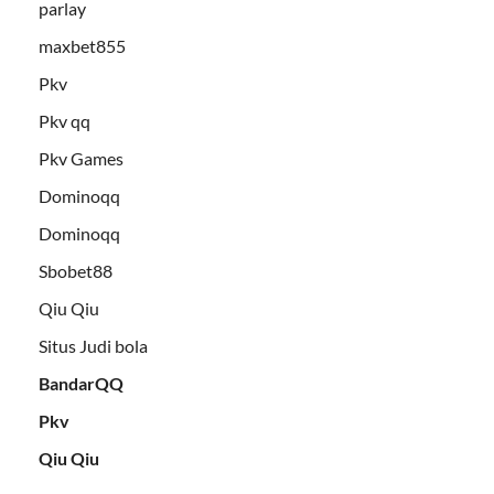
parlay
maxbet855
Pkv
Pkv qq
Pkv Games
Dominoqq
Dominoqq
Sbobet88
Qiu Qiu
Situs Judi bola
BandarQQ
Pkv
Qiu Qiu