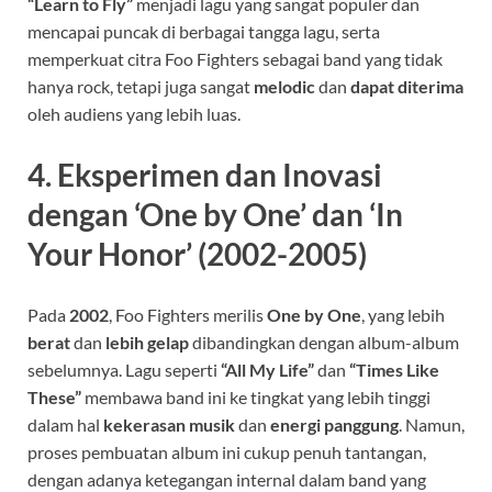
“Learn to Fly”
menjadi lagu yang sangat populer dan
mencapai puncak di berbagai tangga lagu, serta
memperkuat citra Foo Fighters sebagai band yang tidak
hanya rock, tetapi juga sangat
melodic
dan
dapat diterima
oleh audiens yang lebih luas.
4.
Eksperimen dan Inovasi
dengan ‘One by One’ dan ‘In
Your Honor’ (2002-2005)
Pada
2002
, Foo Fighters merilis
One by One
, yang lebih
berat
dan
lebih gelap
dibandingkan dengan album-album
sebelumnya. Lagu seperti
“All My Life”
dan
“Times Like
These”
membawa band ini ke tingkat yang lebih tinggi
dalam hal
kekerasan musik
dan
energi panggung
. Namun,
proses pembuatan album ini cukup penuh tantangan,
dengan adanya ketegangan internal dalam band yang