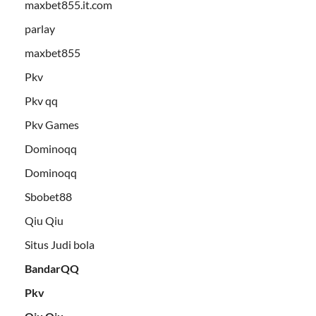
maxbet855.it.com
parlay
maxbet855
Pkv
Pkv qq
Pkv Games
Dominoqq
Dominoqq
Sbobet88
Qiu Qiu
Situs Judi bola
BandarQQ
Pkv