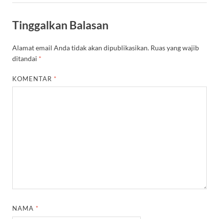
Tinggalkan Balasan
Alamat email Anda tidak akan dipublikasikan.
Ruas yang wajib
ditandai
*
KOMENTAR
*
NAMA
*