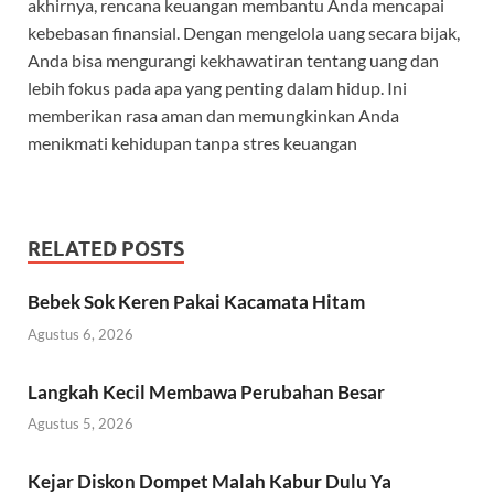
akhirnya, rencana keuangan membantu Anda mencapai
kebebasan finansial. Dengan mengelola uang secara bijak,
Anda bisa mengurangi kekhawatiran tentang uang dan
lebih fokus pada apa yang penting dalam hidup. Ini
memberikan rasa aman dan memungkinkan Anda
menikmati kehidupan tanpa stres keuangan
RELATED POSTS
Bebek Sok Keren Pakai Kacamata Hitam
Agustus 6, 2026
Langkah Kecil Membawa Perubahan Besar
Agustus 5, 2026
Kejar Diskon Dompet Malah Kabur Dulu Ya