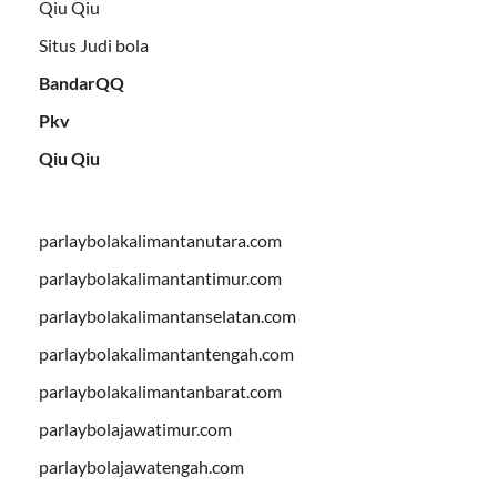
Qiu Qiu
Situs Judi bola
BandarQQ
Pkv
Qiu Qiu
parlaybolakalimantanutara.com
parlaybolakalimantantimur.com
parlaybolakalimantanselatan.com
parlaybolakalimantantengah.com
parlaybolakalimantanbarat.com
parlaybolajawatimur.com
parlaybolajawatengah.com