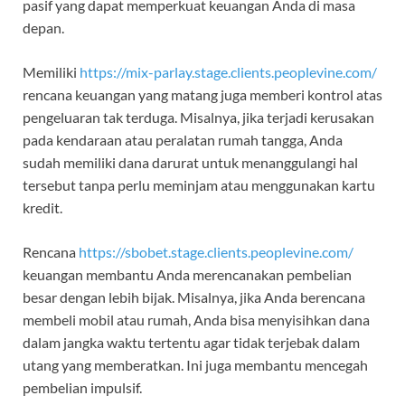
pasif yang dapat memperkuat keuangan Anda di masa
depan.
Memiliki
https://mix-parlay.stage.clients.peoplevine.com/
rencana keuangan yang matang juga memberi kontrol atas
pengeluaran tak terduga. Misalnya, jika terjadi kerusakan
pada kendaraan atau peralatan rumah tangga, Anda
sudah memiliki dana darurat untuk menanggulangi hal
tersebut tanpa perlu meminjam atau menggunakan kartu
kredit.
Rencana
https://sbobet.stage.clients.peoplevine.com/
keuangan membantu Anda merencanakan pembelian
besar dengan lebih bijak. Misalnya, jika Anda berencana
membeli mobil atau rumah, Anda bisa menyisihkan dana
dalam jangka waktu tertentu agar tidak terjebak dalam
utang yang memberatkan. Ini juga membantu mencegah
pembelian impulsif.