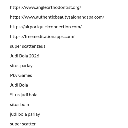
https://www.angleorthodontist.org/
https://www.authenticbeautysalonandspa.com/
https://airportquickconnection.com/
https://freemeditationapps.com/
super scatter zeus
Judi Bola 2026
situs parlay
Pkv Games
Judi Bola
Situs judi bola
situs bola
judi bola parlay
super scatter