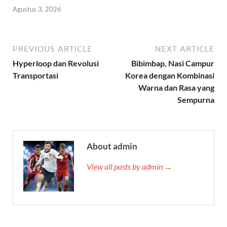
Agustus 3, 2026
PREVIOUS ARTICLE
NEXT ARTICLE
Hyperloop dan Revolusi
Bibimbap, Nasi Campur
Transportasi
Korea dengan Kombinasi
Warna dan Rasa yang
Sempurna
About admin
View all posts by admin →