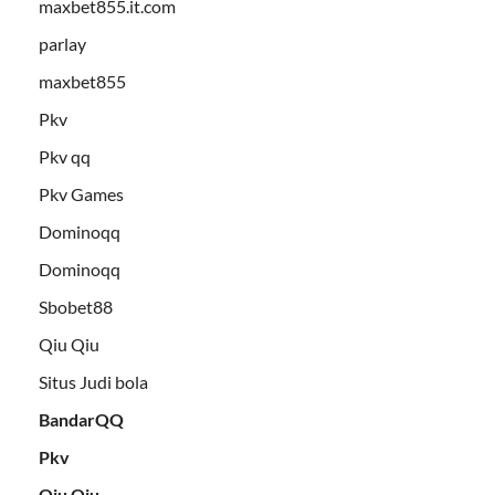
maxbet855.it.com
parlay
maxbet855
Pkv
Pkv qq
Pkv Games
Dominoqq
Dominoqq
Sbobet88
Qiu Qiu
Situs Judi bola
BandarQQ
Pkv
Qiu Qiu