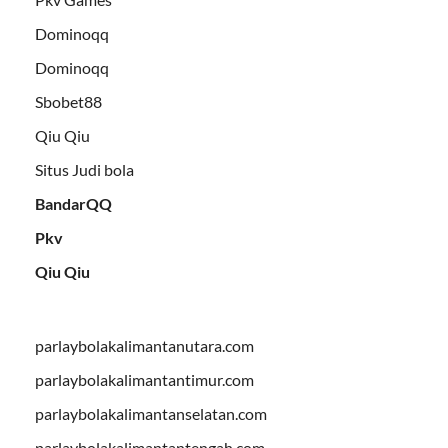
Dominoqq
Dominoqq
Sbobet88
Qiu Qiu
Situs Judi bola
BandarQQ
Pkv
Qiu Qiu
parlaybolakalimantanutara.com
parlaybolakalimantantimur.com
parlaybolakalimantanselatan.com
parlaybolakalimantantengah.com