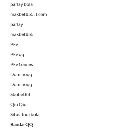
parlay bola
maxbet855.it.com
parlay
maxbet855
Pkv
Pkv qq
Pkv Games
Dominoqq
Dominoqq
Sbobet88
Qiu Qiu
Situs Judi bola
BandarQQ